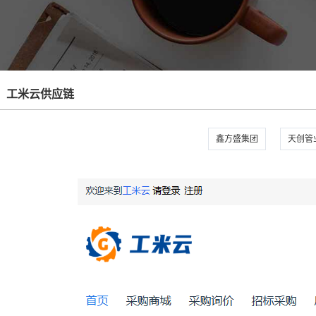
工米云供应链
鑫方盛集团
天创管