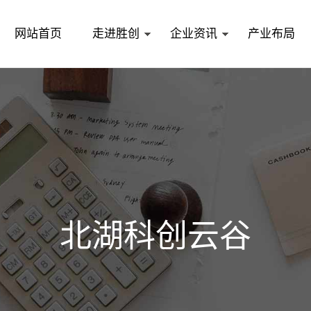
网站首页
走进胜创
企业资讯
产业布局
北湖科创云谷