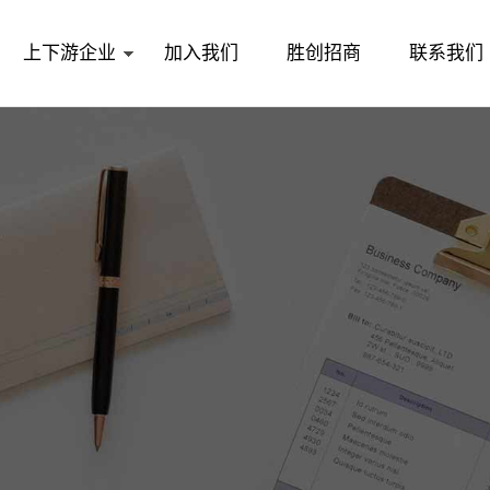
上下游企业
加入我们
胜创招商
联系我们