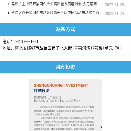
年之声”
马洪广主持召开紧固件产业高质量发展座谈会•会见客商
2023-11-25
永年区召开紧固件市场荣获第十三届中国商品市场综合百
2023-11-24
强新闻发布会
联系方式
电话：0310-6661661
地址：河北省邯郸市丛台区荀子北大街1号锦河湾17号楼1单元1701
胜创投资