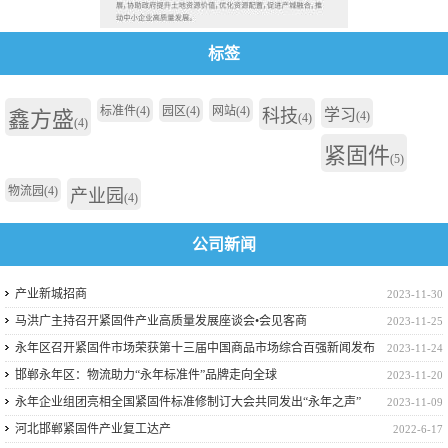
标签
标准件
(4)
园区
(4)
网站
(4)
科技
学习
鑫方盛
(4)
(4)
(4)
紧固件
(5)
物流园
(4)
产业园
(4)
公司新闻
产业新城招商
2023-11-30
马洪广主持召开紧固件产业高质量发展座谈会•会见客商
2023-11-25
永年区召开紧固件市场荣获第十三届中国商品市场综合百强新闻发布
2023-11-24
会
邯郸永年区：物流助力“永年标准件”品牌走向全球
2023-11-20
永年企业组团亮相全国紧固件标准修制订大会共同发出“永年之声”
2023-11-09
河北邯郸紧固件产业复工达产
2022-6-17